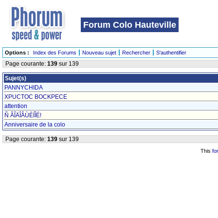
Forum Colo Hauteville
Options :
Index des Forums
Nouveau sujet
Rechercher
S'authentifier
Page courante:
139
sur 139
Sujet(s)
PANNYCHIDA
XPUCTOC BOCKPECE
attention
Ñ ÃÎÄÎÂÙÈÍÎÉ!
Anniversaire de la colo
Page courante:
139
sur 139
This
fo